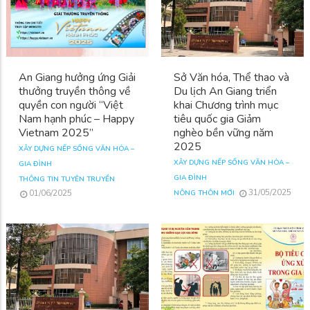
An Giang hưởng ứng Giải
Sở Văn hóa, Thể thao và
thưởng truyền thông về
Du lịch An Giang triển
quyền con người “Việt
khai Chương trình mục
Nam hạnh phúc – Happy
tiêu quốc gia Giảm
Vietnam 2025”
nghèo bền vững năm
2025
XÂY DỰNG NẾP SỐNG VĂN HÓA –
XÂY DỰNG NẾP SỐNG VĂN HÓA –
GIA ĐÌNH
GIA ĐÌNH
THÔNG TIN TUYÊN TRUYỀN
31/05/2025
01/06/2025
NÔNG THÔN MỚI