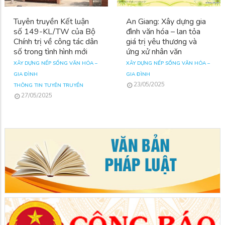
Tuyên truyền Kết luận
An Giang: Xây dựng gia
số 149-KL/TW của Bộ
đình văn hóa – lan tỏa
Chính trị về công tác dân
giá trị yêu thương và
số trong tình hình mới
ứng xử nhân văn
XÂY DỰNG NẾP SỐNG VĂN HÓA –
XÂY DỰNG NẾP SỐNG VĂN HÓA –
GIA ĐÌNH
GIA ĐÌNH
23/05/2025
THÔNG TIN TUYÊN TRUYỀN
27/05/2025