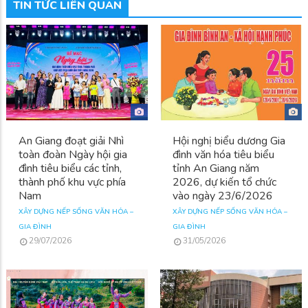
TIN TỨC LIÊN QUAN
An Giang đoạt giải Nhì
Hội nghị biểu dương Gia
toàn đoàn Ngày hội gia
đình văn hóa tiêu biểu
đình tiêu biểu các tỉnh,
tỉnh An Giang năm
thành phố khu vực phía
2026, dự kiến tổ chức
Nam
vào ngày 23/6/2026
XÂY DỰNG NẾP SỐNG VĂN HÓA –
XÂY DỰNG NẾP SỐNG VĂN HÓA –
GIA ĐÌNH
GIA ĐÌNH
29/07/2026
31/05/2026