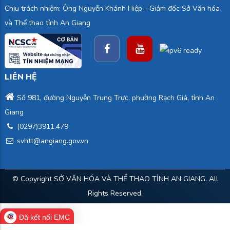
Chịu trách nhiệm: Ông Nguyễn Khánh Hiệp - Giám đốc Sở Văn hóa
và Thể thao tỉnh An Giang
LIÊN HỆ
Số 981, đường Nguyễn Trung Trực, phường Rạch Giá, tỉnh An
Giang
(0297)3911.479
svhtt@angiang.gov.vn
© Copyright
SỞ VĂN HÓA VÀ THỂ THAO TỈNH AN GIANG
. All
Rights Reserved.
Đã kết nối EMC