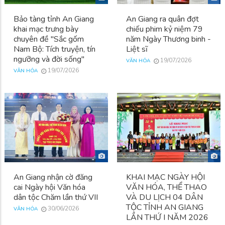
Bảo tàng tỉnh An Giang
An Giang ra quân đợt
khai mạc trưng bày
chiếu phim kỷ niệm 79
chuyên đề "Sắc gốm
năm Ngày Thương binh -
Nam Bộ: Tích truyện, tín
Liệt sĩ
ngưỡng và đời sống"
19/07/2026
VĂN HÓA
19/07/2026
VĂN HÓA
An Giang nhận cờ đăng
KHAI MẠC NGÀY HỘI
cai Ngày hội Văn hóa
VĂN HÓA, THỂ THAO
dân tộc Chăm lần thứ VII
VÀ DU LỊCH 04 DÂN
TỘC TỈNH AN GIANG
30/06/2026
VĂN HÓA
LẦN THỨ I NĂM 2026