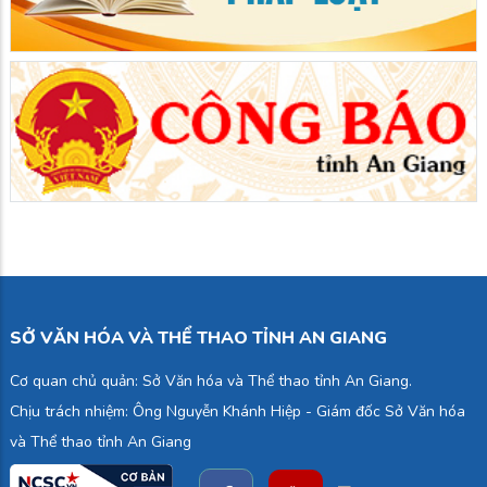
SỞ VĂN HÓA VÀ THỂ THAO TỈNH AN GIANG
Cơ quan chủ quản: Sở Văn hóa và Thể thao tỉnh An Giang.
Chịu trách nhiệm: Ông Nguyễn Khánh Hiệp - Giám đốc Sở Văn hóa
và Thể thao tỉnh An Giang