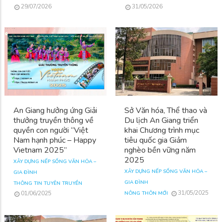
29/07/2026
31/05/2026
An Giang hưởng ứng Giải
Sở Văn hóa, Thể thao và
thưởng truyền thông về
Du lịch An Giang triển
quyền con người “Việt
khai Chương trình mục
Nam hạnh phúc – Happy
tiêu quốc gia Giảm
Vietnam 2025”
nghèo bền vững năm
2025
XÂY DỰNG NẾP SỐNG VĂN HÓA –
XÂY DỰNG NẾP SỐNG VĂN HÓA –
GIA ĐÌNH
GIA ĐÌNH
THÔNG TIN TUYÊN TRUYỀN
31/05/2025
01/06/2025
NÔNG THÔN MỚI