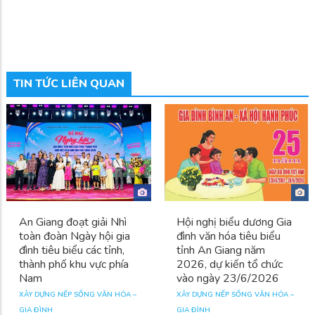
TIN TỨC LIÊN QUAN
An Giang đoạt giải Nhì
Hội nghị biểu dương Gia
toàn đoàn Ngày hội gia
đình văn hóa tiêu biểu
đình tiêu biểu các tỉnh,
tỉnh An Giang năm
thành phố khu vực phía
2026, dự kiến tổ chức
Nam
vào ngày 23/6/2026
XÂY DỰNG NẾP SỐNG VĂN HÓA –
XÂY DỰNG NẾP SỐNG VĂN HÓA –
GIA ĐÌNH
GIA ĐÌNH