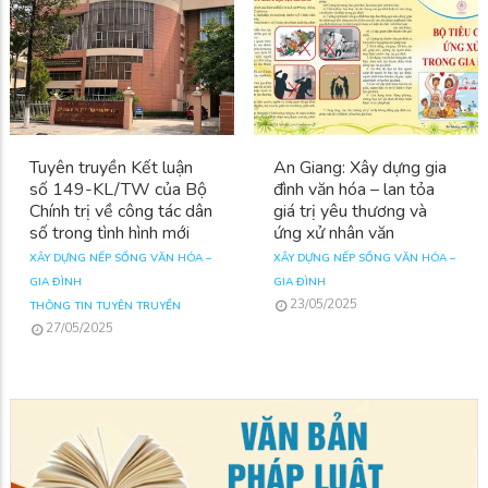
Tuyên truyền Kết luận
An Giang: Xây dựng gia
số 149-KL/TW của Bộ
đình văn hóa – lan tỏa
Chính trị về công tác dân
giá trị yêu thương và
số trong tình hình mới
ứng xử nhân văn
XÂY DỰNG NẾP SỐNG VĂN HÓA –
XÂY DỰNG NẾP SỐNG VĂN HÓA –
GIA ĐÌNH
GIA ĐÌNH
23/05/2025
THÔNG TIN TUYÊN TRUYỀN
27/05/2025