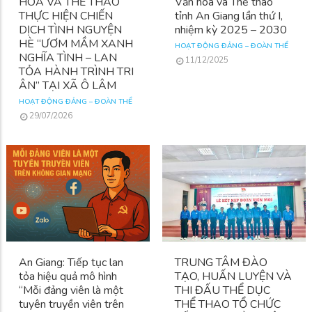
HÓA VÀ THỂ THAO
Văn hóa và Thể thao
THỰC HIỆN CHIẾN
tỉnh An Giang lần thứ I,
DỊCH TÌNH NGUYỆN
nhiệm kỳ 2025 – 2030
HÈ “ƯƠM MẦM XANH
HOẠT ĐỘNG ĐẢNG – ĐOÀN THỂ
NGHĨA TÌNH – LAN
11/12/2025
TỎA HÀNH TRÌNH TRI
ÂN” TẠI XÃ Ô LÂM
HOẠT ĐỘNG ĐẢNG – ĐOÀN THỂ
29/07/2026
An Giang: Tiếp tục lan
TRUNG TÂM ĐÀO
tỏa hiệu quả mô hình
TẠO, HUẤN LUYỆN VÀ
“Mỗi đảng viên là một
THI ĐẤU THỂ DỤC
tuyên truyền viên trên
THỂ THAO TỔ CHỨC