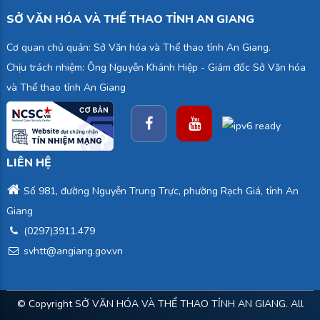
SỞ VĂN HÓA VÀ THỂ THAO TỈNH AN GIANG
Cơ quan chủ quản: Sở Văn hóa và Thể thao tỉnh An Giang.
Chịu trách nhiệm: Ông Nguyễn Khánh Hiệp - Giám đốc Sở Văn hóa
và Thể thao tỉnh An Giang
LIÊN HỆ
Số 981, đường Nguyễn Trung Trực, phường Rạch Giá, tỉnh An
Giang
(0297)3911.479
svhtt@angiang.gov.vn
© Copyright
SỞ VĂN HÓA VÀ THỂ THAO TỈNH AN GIANG
. All