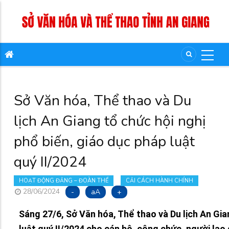
Sở Văn hóa, Thể thao và Du
lịch An Giang tổ chức hội nghị
phổ biến, giáo dục pháp luật
quý II/2024
HOẠT ĐỘNG ĐẢNG – ĐOÀN THỂ
CẢI CÁCH HÀNH CHÍNH
28/06/2024
-
aA
+
Sáng 27/6, Sở Văn hóa, Thể thao và Du lịch An Gia
luật quý II/2024 cho cán bộ, công chức, người lao