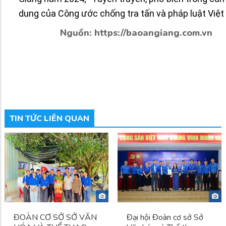
dung của Công ước chống tra tấn và pháp luật Việ
Nguồn: https://baoangiang.com.vn
TIN TỨC LIÊN QUAN
ĐOÀN CƠ SỞ SỞ VĂN
Đại hội Đoàn cơ sở Sở