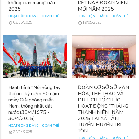
không gian mạng” năm
KẾT NẠP ĐOÀN VIÊN
2025
MỚI NĂM 2025
HOẠT ĐỘNG ĐẢNG – ĐOÀN THỂ
HOẠT ĐỘNG ĐẢNG – ĐOÀN THỂ
03/06/2025
19/05/2025
Hành trình “Nối vòng tay
ĐOÀN CƠ SỞ SỞ VĂN
thiêng” kỷ niệm 50 năm
HÓA, THỂ THAO VÀ
ngày Giải phóng miền
DU LỊCH TỔ CHỨC
Nam, thống nhất đất
HOẠT ĐỘNG “THÁNG
nước (30/4/1975 -
THANH NIÊN” NĂM
30/4/2025)
2025 TẠI XÃ TÂN
TUYẾN, HUYỆN TRI
HOẠT ĐỘNG ĐẢNG – ĐOÀN THỂ
TÔN
28/04/2025
HOẠT ĐỘNG ĐẢNG – ĐOÀN THỂ