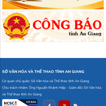
SỞ VĂN HÓA VÀ THỂ THAO TỈNH AN GIANG
Cơ quan chủ quản: Sở Văn hóa và Thể thao tỉnh An Giang.
Chịu trách nhiệm: Ông Nguyễn Khánh Hiệp - Giám đốc Sở Văn hóa
và Thể thao tỉnh An Giang