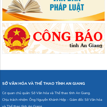
SỞ VĂN HÓA VÀ THỂ THAO TỈNH AN GIANG
Cơ quan chủ quản: Sở Văn hóa và Thể thao tỉnh An Giang.
Chịu trách nhiệm: Ông Nguyễn Khánh Hiệp - Giám đốc Sở Văn hóa
và Thể thao tỉnh An Giang