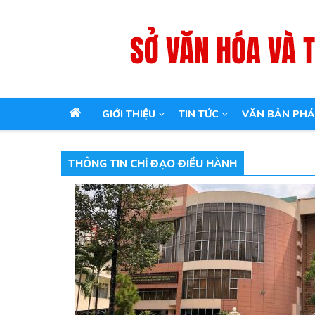
MAIN
GIỚI THIỆU
TIN TỨC
VĂN BẢN PHÁ
NAVIGATION
THÔNG TIN CHỈ ĐẠO ĐIỀU HÀNH