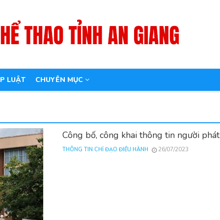
P LUẬT
CHUYÊN MỤC
Công bố, công khai thông tin người phá
26/07/2023
THÔNG TIN CHỈ ĐẠO ĐIỀU HÀNH