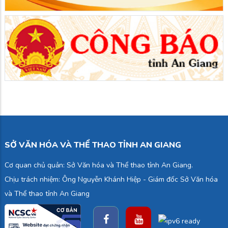
SỞ VĂN HÓA VÀ THỂ THAO TỈNH AN GIANG
Cơ quan chủ quản: Sở Văn hóa và Thể thao tỉnh An Giang.
Chịu trách nhiệm: Ông Nguyễn Khánh Hiệp - Giám đốc Sở Văn hóa
và Thể thao tỉnh An Giang