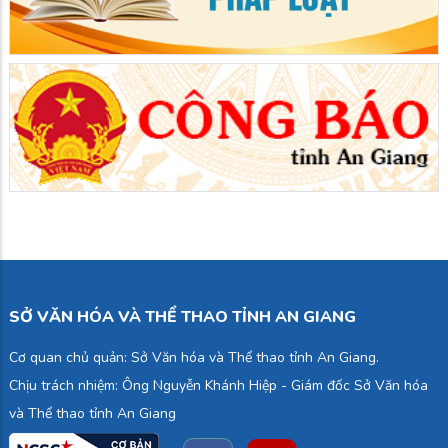
SỞ VĂN HÓA VÀ THỂ THAO TỈNH AN GIANG
Cơ quan chủ quản: Sở Văn hóa và Thể thao tỉnh An Giang.
Chịu trách nhiệm: Ông Nguyễn Khánh Hiệp - Giám đốc Sở Văn hóa
và Thể thao tỉnh An Giang