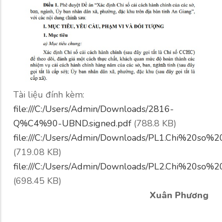
Tài liệu đính kèm:
file:///C:/Users/Admin/Downloads/2816-
Q%C4%90-UBND.signed.pdf
(788.8 KB)
file:///C:/Users/Admin/Downloads/PL1.Chi%20so
(719.08 KB)
file:///C:/Users/Admin/Downloads/PL2.Chi%20so
(698.45 KB)
Xuân Phương